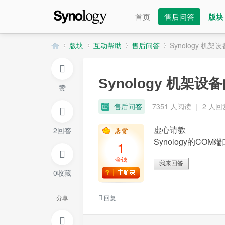
首页
售后问答
版块
版块
互动帮助
售后问答
Synology 
Synology 机架
赞
群
»
›
›
›
售后问答
7351 人阅读
|
2 人回
虚心请教
2回答
Synology的CO
1
金钱
我来回答
0收藏
晖
分享
回复