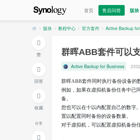
首页
售后问答
版块
版块
教程中心
官方套件
Active Backup fo
群晖ABB套件可以
赞
群
»
›
›
›
Active Backup for Business
233
回答
群晖ABB套件同时执行备份设备的
例如，如果在虚拟机备份任务中已
备。
收藏
您也可以在十以内配置自己的数字。对于所有类
置以配置同时备份的设备数量。
晖
分享
对于虚拟机，可以配置虚拟机备份